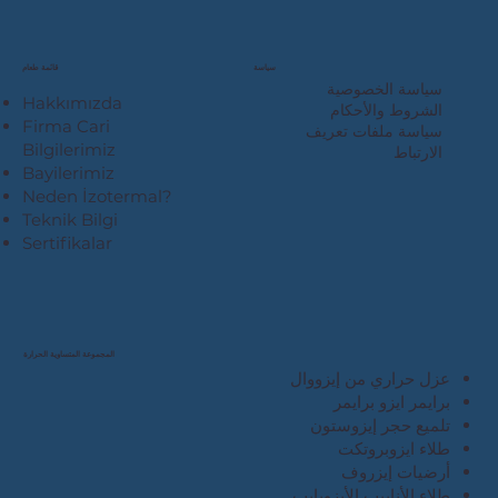
قائمة طعام
سياسة
سياسة الخصوصية
Hakkımızda
الشروط والأحكام
Firma Cari
سياسة ملفات تعريف
Bilgilerimiz
الارتباط
Bayilerimiz
Neden İzotermal?
Teknik Bilgi
Sertifikalar
المجموعة المتساوية الحرارة
عزل حراري من إيزووال
برايمر ايزو برايمر
تلميع حجر إيزوستون
طلاء ايزوبروتكت
أرضيات إيزروف
طلاء الأنابيب الأيزوبايب