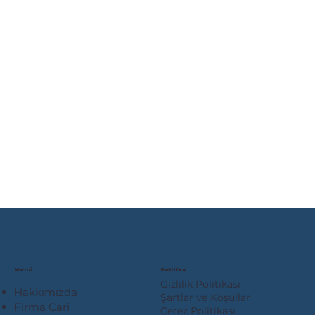
Menü
Politika
Gizlilik Politikası
Hakkımızda
Şartlar ve Koşullar
Firma Cari
Çerez Politikası