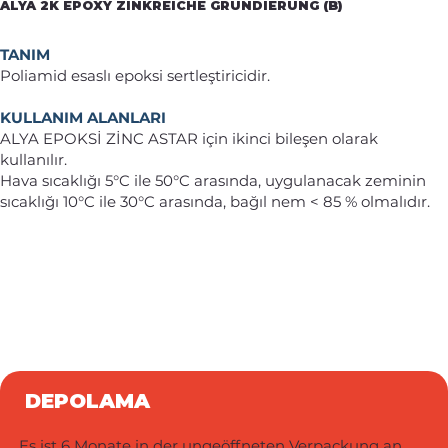
ALYA 2K EPOXY ZINKREICHE GRUNDIERUNG (B)
TANIM
Poliamid esaslı epoksi sertleştiricidir.
KULLANIM ALANLARI
ALYA EPOKSİ ZİNC ASTAR için ikinci bileşen olarak
kullanılır.
Hava sıcaklığı 5°C ile 50°C arasında, uygulanacak zeminin
sıcaklığı 10°C ile 30°C arasında, bağıl nem < 85 % olmalıdır.
DEPOLAMA
Es ist 6 Monate in der ungeöffneten Verpackung an